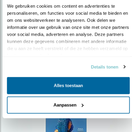
We gebruiken cookies om content en advertenties te 
personaliseren, om functies voor social media te bieden en 
om ons websiteverkeer te analyseren. Ook delen we 
Op de hoogte blijven?
informatie over uw gebruik van onze site met onze partners 
Meld je aan en ontvang nieuws, inspiratie, acties en tips
voor social media, adverteren en analyse. Deze partners 
over vogels en activiteiten van Vogelbescherming.
kunnen deze gegevens combineren met andere informatie 
die u aan ze heeft verstrekt of die ze hebben verzameld op 
AANMELDEN VOGELNIEUWS
basis van uw gebruik van hun services.
Details tonen
Volg ons via social media
Alles toestaan
Aanpassen