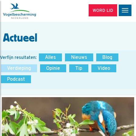
WORD LID
Men
Actueel
Alles
Nieuws
Blog
Verfijn resultaten:
Verdieping
Opinie
Tip
Video
Podcast