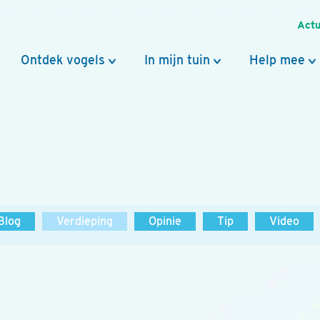
Actu
Ontdek vogels
In mijn tuin
Help mee
Blog
Verdieping
Opinie
Tip
Video