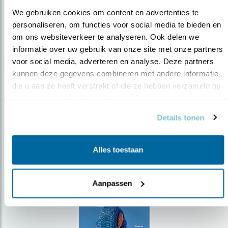
We gebruiken cookies om content en advertenties te 
personaliseren, om functies voor social media te bieden en 
om ons websiteverkeer te analyseren. Ook delen we 
Op de hoogte blijven?
informatie over uw gebruik van onze site met onze partners 
voor social media, adverteren en analyse. Deze partners 
Meld je aan en ontvang nieuws, inspiratie, acties en tips
over vogels en activiteiten van Vogelbescherming.
kunnen deze gegevens combineren met andere informatie 
die u aan ze heeft verstrekt of die ze hebben verzameld op 
AANMELDEN VOGELNIEUWS
basis van uw gebruik van hun services.
Details tonen
Volg ons via social media
Alles toestaan
Aanpassen