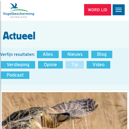
WORD LID
Men
Actueel
Alles
Nieuws
Blog
Verfijn resultaten:
Verdieping
Opinie
Tip
Video
Podcast