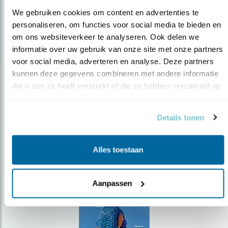
We gebruiken cookies om content en advertenties te 
personaliseren, om functies voor social media te bieden en 
om ons websiteverkeer te analyseren. Ook delen we 
Op de hoogte blijven?
informatie over uw gebruik van onze site met onze partners 
voor social media, adverteren en analyse. Deze partners 
Meld je aan en ontvang nieuws, inspiratie, acties en tips
over vogels en activiteiten van Vogelbescherming.
kunnen deze gegevens combineren met andere informatie 
die u aan ze heeft verstrekt of die ze hebben verzameld op 
AANMELDEN VOGELNIEUWS
basis van uw gebruik van hun services.
Details tonen
Volg ons via social media
Alles toestaan
Aanpassen