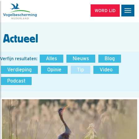
WORD LID
Men
Actueel
Alles
Nieuws
Blog
Verfijn resultaten:
Verdieping
Opinie
Tip
Video
Podcast