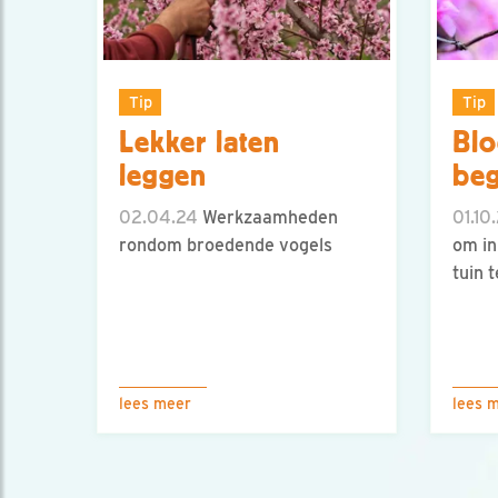
Tip
Tip
Lekker laten
Blo
leggen
beg
02.04.24
Werkzaamheden
01.10.
rondom broedende vogels
om in
tuin 
lees meer
lees 