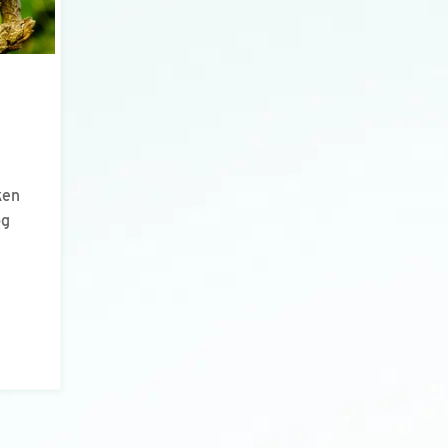
ken
óg