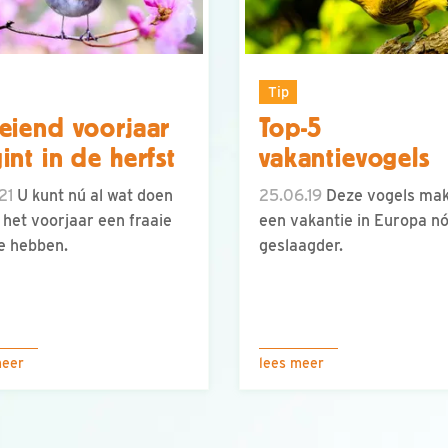
Tip
eiend voorjaar
Top-5
int in de herfst
vakantievogels
21
U kunt nú al wat doen
25.06.19
Deze vogels ma
 het voorjaar een fraaie
een vakantie in Europa n
te hebben.
geslaagder.
meer
lees meer