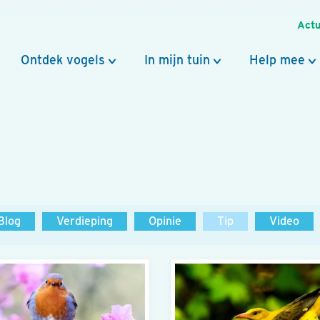
Actu
Ontdek vogels
In mijn tuin
Help mee
Blog
Verdieping
Opinie
Tip
Video