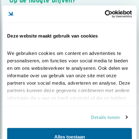
Op de hoogte blijven?
Meld je aan en ontvang nieuws, inspiratie, acties en tips
over vogels en activiteiten van Vogelbescherming.
AANMELDEN VOGELNIEUWS
Deze website maakt gebruik van cookies
Volg ons via social media
We gebruiken cookies om content en advertenties te 
personaliseren, om functies voor social media te bieden 
en om ons websiteverkeer te analyseren. Ook delen we 
informatie over uw gebruik van onze site met onze 
partners voor social media, adverteren en analyse. Deze 
partners kunnen deze gegevens combineren met andere 
informatie die u aan ze heeft verstrekt of die ze hebben 
verzameld op basis van uw gebruik van hun services.
Details tonen
Alles toestaan