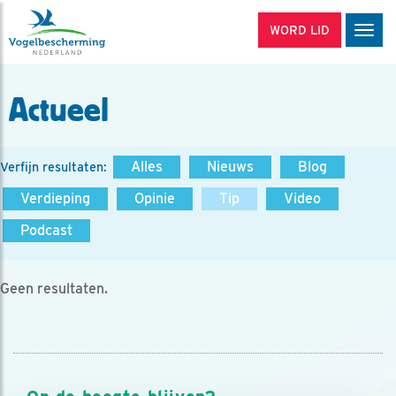
WORD LID
Men
Actueel
Alles
Nieuws
Blog
Verfijn resultaten:
Verdieping
Opinie
Tip
Video
Podcast
Geen resultaten.