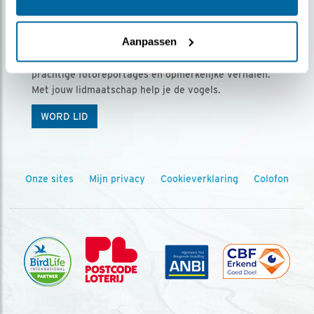
Ontvang 5 x Vogels voor € 36,00 per jaar
Aanpassen
Vogels is het tijdschrift voor onze leden, met
prachtige fotoreportages en opmerkelijke verhalen.
Met jouw lidmaatschap help je de vogels.
WORD LID
Onze sites
Mijn privacy
Cookieverklaring
Colofon