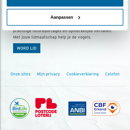
Ontvang 5 x Vogels voor € 36,00 per jaar
Aanpassen
Vogels is het tijdschrift voor onze leden, met
prachtige fotoreportages en opmerkelijke verhalen.
Met jouw lidmaatschap help je de vogels.
WORD LID
Onze sites
Mijn privacy
Cookieverklaring
Colofon