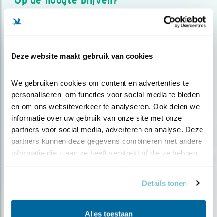
Op de hoogte blijven?
Meld je aan en ontvang nieuws, inspiratie, acties en tips
over vogels en activiteiten van Vogelbescherming.
AANMELDEN VOGELNIEUWS
Deze website maakt gebruik van cookies
Volg ons via social media
We gebruiken cookies om content en advertenties te 
personaliseren, om functies voor social media te bieden 
en om ons websiteverkeer te analyseren. Ook delen we 
informatie over uw gebruik van onze site met onze 
partners voor social media, adverteren en analyse. Deze 
partners kunnen deze gegevens combineren met andere 
informatie die u aan ze heeft verstrekt of die ze hebben 
verzameld op basis van uw gebruik van hun services.
Details tonen
Alles toestaan