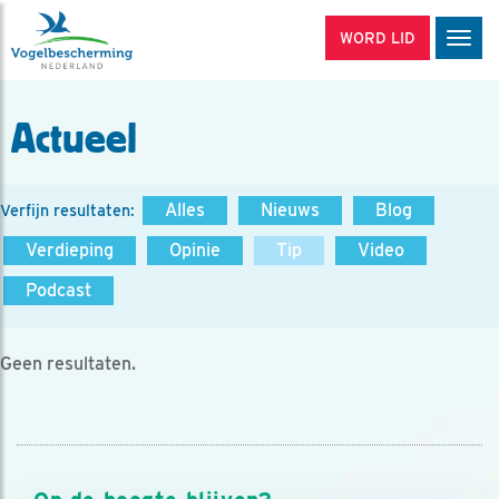
WORD LID
Men
Actueel
Alles
Nieuws
Blog
Verfijn resultaten:
Verdieping
Opinie
Tip
Video
Podcast
Geen resultaten.