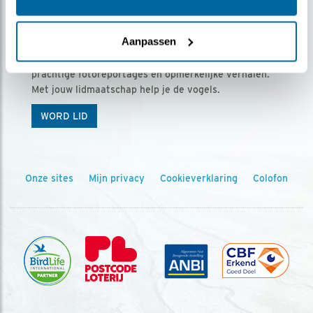
Ontvang 5 x Vogels voor € 36,00 per jaar
Aanpassen
Vogels is het tijdschrift voor onze leden, met
prachtige fotoreportages en opmerkelijke verhalen.
Met jouw lidmaatschap help je de vogels.
WORD LID
Onze sites
Mijn privacy
Cookieverklaring
Colofon