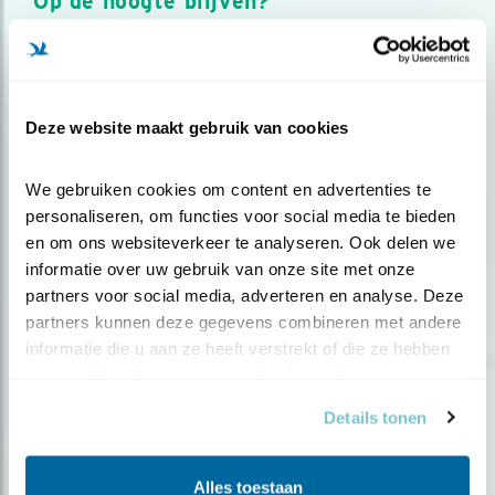
Op de hoogte blijven?
Meld je aan en ontvang nieuws, inspiratie, acties en tips
over vogels en activiteiten van Vogelbescherming.
AANMELDEN VOGELNIEUWS
Deze website maakt gebruik van cookies
Volg ons via social media
We gebruiken cookies om content en advertenties te 
personaliseren, om functies voor social media te bieden 
en om ons websiteverkeer te analyseren. Ook delen we 
informatie over uw gebruik van onze site met onze 
partners voor social media, adverteren en analyse. Deze 
partners kunnen deze gegevens combineren met andere 
informatie die u aan ze heeft verstrekt of die ze hebben 
verzameld op basis van uw gebruik van hun services.
Details tonen
Alles toestaan