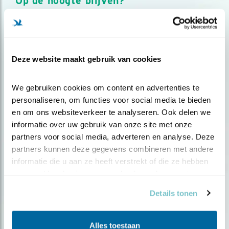
Op de hoogte blijven?
Meld je aan en ontvang nieuws, inspiratie, acties en tips
over vogels en activiteiten van Vogelbescherming.
AANMELDEN VOGELNIEUWS
Deze website maakt gebruik van cookies
Volg ons via social media
We gebruiken cookies om content en advertenties te 
personaliseren, om functies voor social media te bieden 
en om ons websiteverkeer te analyseren. Ook delen we 
informatie over uw gebruik van onze site met onze 
partners voor social media, adverteren en analyse. Deze 
partners kunnen deze gegevens combineren met andere 
informatie die u aan ze heeft verstrekt of die ze hebben 
verzameld op basis van uw gebruik van hun services.
Details tonen
Alles toestaan