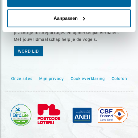
Ontvang 5 x Vogels voor € 36,00 per jaar
Aanpassen
Vogels is het tijdschrift voor onze leden, met
prachtige fotoreportages en opmerkelijke verhalen.
Met jouw lidmaatschap help je de vogels.
WORD LID
Onze sites
Mijn privacy
Cookieverklaring
Colofon