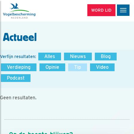
WORD LID
Men
Actueel
Alles
Nieuws
Blog
Verfijn resultaten:
Verdieping
Opinie
Tip
Video
Podcast
Geen resultaten.