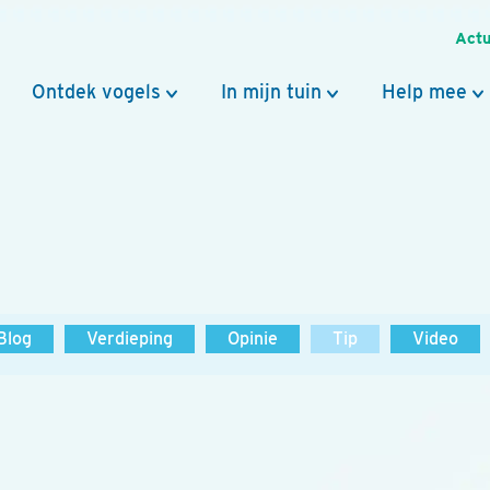
Actu
Ontdek vogels
In mijn tuin
Help mee
Blog
Verdieping
Opinie
Tip
Video