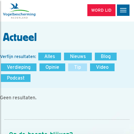
WORD LID
Men
Actueel
Alles
Nieuws
Blog
Verfijn resultaten:
Verdieping
Opinie
Tip
Video
Podcast
Geen resultaten.