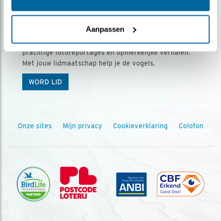
Ontvang 5 x Vogels voor € 36,00 per jaar
Aanpassen
Vogels is het tijdschrift voor onze leden, met
prachtige fotoreportages en opmerkelijke verhalen.
Met jouw lidmaatschap help je de vogels.
WORD LID
Onze sites
Mijn privacy
Cookieverklaring
Colofon