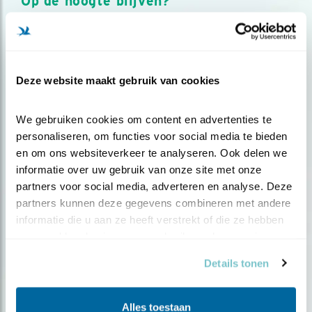
Op de hoogte blijven?
Meld je aan en ontvang nieuws, inspiratie, acties en tips
over vogels en activiteiten van Vogelbescherming.
AANMELDEN VOGELNIEUWS
Deze website maakt gebruik van cookies
Volg ons via social media
We gebruiken cookies om content en advertenties te 
personaliseren, om functies voor social media te bieden 
en om ons websiteverkeer te analyseren. Ook delen we 
informatie over uw gebruik van onze site met onze 
partners voor social media, adverteren en analyse. Deze 
partners kunnen deze gegevens combineren met andere 
informatie die u aan ze heeft verstrekt of die ze hebben 
verzameld op basis van uw gebruik van hun services.
Details tonen
Alles toestaan