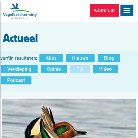
WORD LID
Men
Actueel
Alles
Nieuws
Blog
Verfijn resultaten:
Verdieping
Opinie
Tip
Video
Podcast