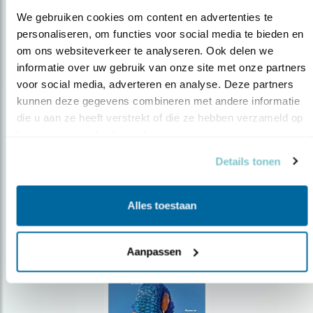
We gebruiken cookies om content en advertenties te 
personaliseren, om functies voor social media te bieden en 
om ons websiteverkeer te analyseren. Ook delen we 
Op de hoogte blijven?
informatie over uw gebruik van onze site met onze partners 
voor social media, adverteren en analyse. Deze partners 
Meld je aan en ontvang nieuws, inspiratie, acties en tips
over vogels en activiteiten van Vogelbescherming.
kunnen deze gegevens combineren met andere informatie 
die u aan ze heeft verstrekt of die ze hebben verzameld op 
AANMELDEN VOGELNIEUWS
basis van uw gebruik van hun services.
Details tonen
Volg ons via social media
Alles toestaan
Aanpassen