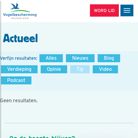
WORD LID
Men
Actueel
Alles
Nieuws
Blog
Verfijn resultaten:
Verdieping
Opinie
Tip
Video
Podcast
Geen resultaten.