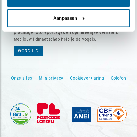
Ontvang 5 x Vogels voor € 36,00 per jaar
Aanpassen
Vogels is het tijdschrift voor onze leden, met
prachtige fotoreportages en opmerkelijke verhalen.
Met jouw lidmaatschap help je de vogels.
WORD LID
Onze sites
Mijn privacy
Cookieverklaring
Colofon