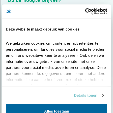
Op de hoogte blijven?
Meld je aan en ontvang nieuws, inspiratie, acties en tips
over vogels en activiteiten van Vogelbescherming.
AANMELDEN VOGELNIEUWS
Deze website maakt gebruik van cookies
Volg ons via social media
We gebruiken cookies om content en advertenties te 
personaliseren, om functies voor social media te bieden 
en om ons websiteverkeer te analyseren. Ook delen we 
informatie over uw gebruik van onze site met onze 
partners voor social media, adverteren en analyse. Deze 
partners kunnen deze gegevens combineren met andere 
informatie die u aan ze heeft verstrekt of die ze hebben 
verzameld op basis van uw gebruik van hun services.
Details tonen
Alles toestaan