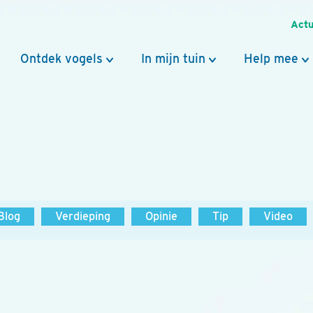
Actu
Ontdek vogels
In mijn tuin
Help mee
Blog
Verdieping
Opinie
Tip
Video