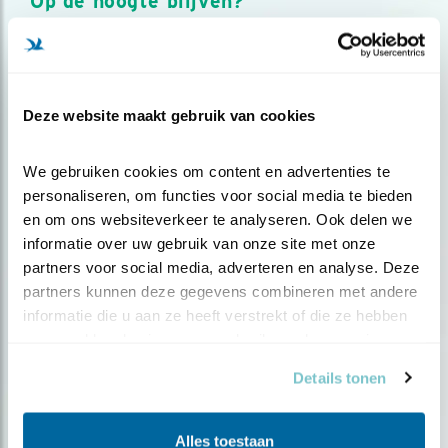
Op de hoogte blijven?
Meld je aan en ontvang nieuws, inspiratie, acties en tips
over vogels en activiteiten van Vogelbescherming.
AANMELDEN VOGELNIEUWS
Deze website maakt gebruik van cookies
Volg ons via social media
We gebruiken cookies om content en advertenties te 
personaliseren, om functies voor social media te bieden 
en om ons websiteverkeer te analyseren. Ook delen we 
informatie over uw gebruik van onze site met onze 
partners voor social media, adverteren en analyse. Deze 
partners kunnen deze gegevens combineren met andere 
informatie die u aan ze heeft verstrekt of die ze hebben 
verzameld op basis van uw gebruik van hun services.
Details tonen
Alles toestaan