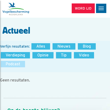
WORD LID
Men
Actueel
Alles
Nieuws
Blog
Verfijn resultaten:
Verdieping
Opinie
Tip
Video
Podcast
Geen resultaten.