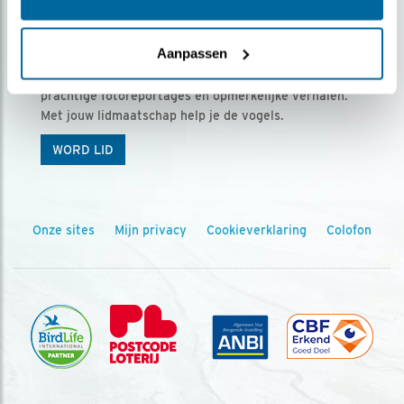
Ontvang 5 x Vogels voor € 36,00 per jaar
Aanpassen
Vogels is het tijdschrift voor onze leden, met
prachtige fotoreportages en opmerkelijke verhalen.
Met jouw lidmaatschap help je de vogels.
WORD LID
Onze sites
Mijn privacy
Cookieverklaring
Colofon