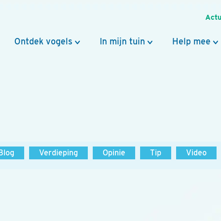
Actu
Ontdek vogels
In mijn tuin
Help mee
Blog
Verdieping
Opinie
Tip
Video