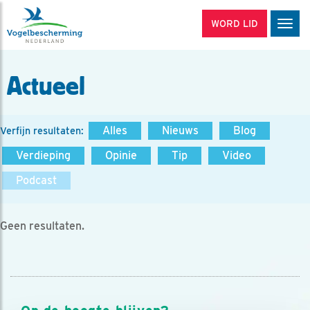
WORD LID
Men
Actueel
Alles
Nieuws
Blog
Verfijn resultaten:
Verdieping
Opinie
Tip
Video
Podcast
Geen resultaten.