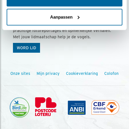
Ontvang 5 x Vogels voor € 36,00 per jaar
Aanpassen
Vogels is het tijdschrift voor onze leden, met
prachtige fotoreportages en opmerkelijke verhalen.
Met jouw lidmaatschap help je de vogels.
WORD LID
Onze sites
Mijn privacy
Cookieverklaring
Colofon