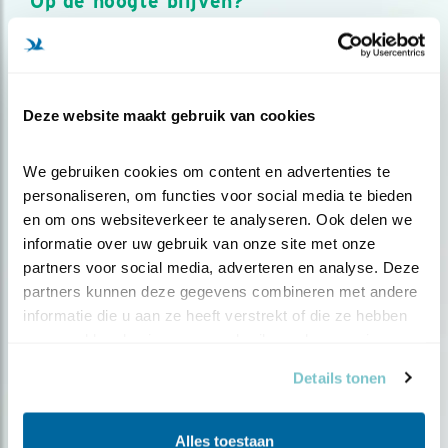
Op de hoogte blijven?
Meld je aan en ontvang nieuws, inspiratie, acties en tips
over vogels en activiteiten van Vogelbescherming.
AANMELDEN VOGELNIEUWS
Deze website maakt gebruik van cookies
Volg ons via social media
We gebruiken cookies om content en advertenties te 
personaliseren, om functies voor social media te bieden 
en om ons websiteverkeer te analyseren. Ook delen we 
informatie over uw gebruik van onze site met onze 
partners voor social media, adverteren en analyse. Deze 
partners kunnen deze gegevens combineren met andere 
informatie die u aan ze heeft verstrekt of die ze hebben 
verzameld op basis van uw gebruik van hun services.
Details tonen
Alles toestaan