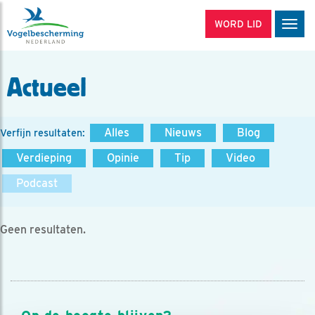
WORD LID
Men
Actueel
Alles
Nieuws
Blog
Verfijn resultaten:
Verdieping
Opinie
Tip
Video
Podcast
Geen resultaten.