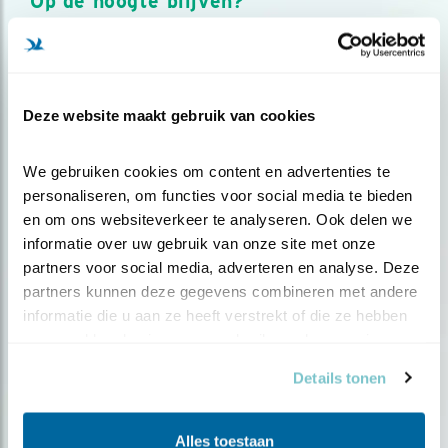
Op de hoogte blijven?
Meld je aan en ontvang nieuws, inspiratie, acties en tips
over vogels en activiteiten van Vogelbescherming.
AANMELDEN VOGELNIEUWS
Deze website maakt gebruik van cookies
Volg ons via social media
We gebruiken cookies om content en advertenties te 
personaliseren, om functies voor social media te bieden 
en om ons websiteverkeer te analyseren. Ook delen we 
informatie over uw gebruik van onze site met onze 
partners voor social media, adverteren en analyse. Deze 
partners kunnen deze gegevens combineren met andere 
informatie die u aan ze heeft verstrekt of die ze hebben 
verzameld op basis van uw gebruik van hun services.
Details tonen
Alles toestaan