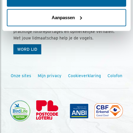
Ontvang 5 x Vogels voor € 36,00 per jaar
Aanpassen
Vogels is het tijdschrift voor onze leden, met
prachtige fotoreportages en opmerkelijke verhalen.
Met jouw lidmaatschap help je de vogels.
WORD LID
Onze sites
Mijn privacy
Cookieverklaring
Colofon