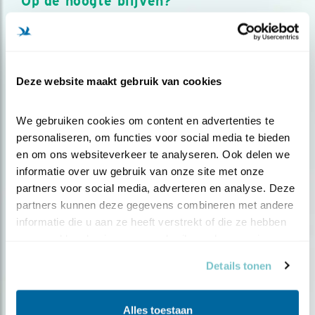
Op de hoogte blijven?
Meld je aan en ontvang nieuws, inspiratie, acties en tips
over vogels en activiteiten van Vogelbescherming.
AANMELDEN VOGELNIEUWS
Deze website maakt gebruik van cookies
Volg ons via social media
We gebruiken cookies om content en advertenties te 
personaliseren, om functies voor social media te bieden 
en om ons websiteverkeer te analyseren. Ook delen we 
informatie over uw gebruik van onze site met onze 
partners voor social media, adverteren en analyse. Deze 
partners kunnen deze gegevens combineren met andere 
informatie die u aan ze heeft verstrekt of die ze hebben 
verzameld op basis van uw gebruik van hun services.
Details tonen
Alles toestaan