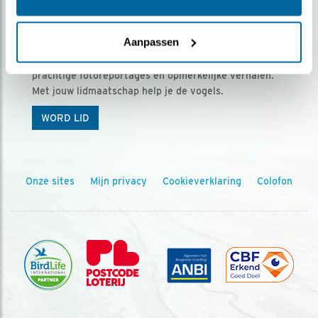
Ontvang 5 x Vogels voor € 36,00 per jaar
Aanpassen
Vogels is het tijdschrift voor onze leden, met
prachtige fotoreportages en opmerkelijke verhalen.
Met jouw lidmaatschap help je de vogels.
WORD LID
Onze sites
Mijn privacy
Cookieverklaring
Colofon