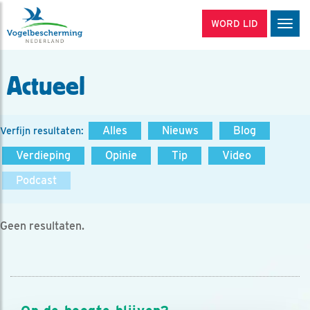
WORD LID
Men
Actueel
Alles
Nieuws
Blog
Verfijn resultaten:
Verdieping
Opinie
Tip
Video
Podcast
Geen resultaten.