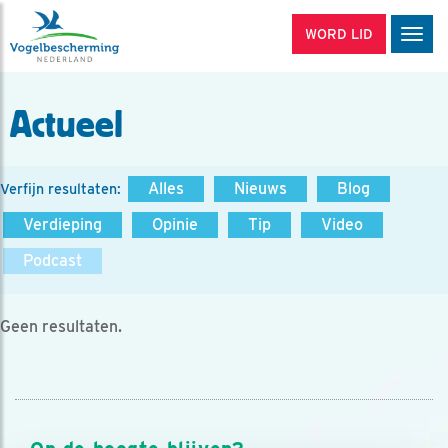
WORD LID
Men
Actueel
Alles
Nieuws
Blog
Verfijn resultaten:
Verdieping
Opinie
Tip
Video
Podcast
Geen resultaten.