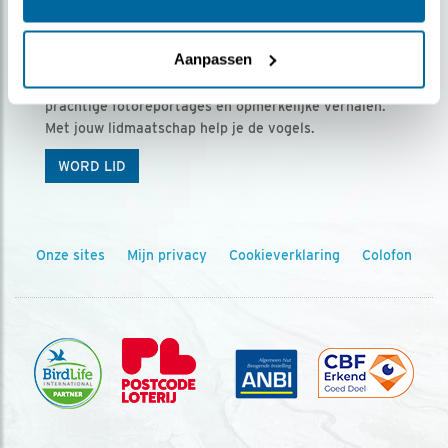
Ontvang 5 x Vogels voor € 36,00 per jaar
Aanpassen
Vogels is het tijdschrift voor onze leden, met
prachtige fotoreportages en opmerkelijke verhalen.
Met jouw lidmaatschap help je de vogels.
WORD LID
Onze sites
Mijn privacy
Cookieverklaring
Colofon