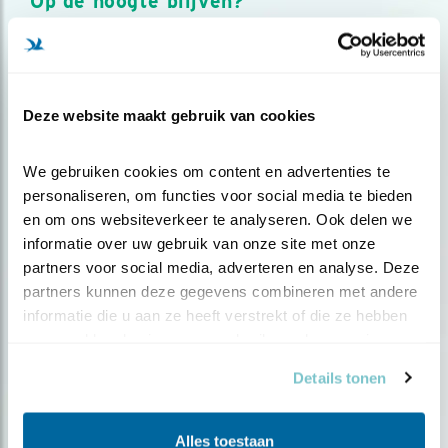
Op de hoogte blijven?
Meld je aan en ontvang nieuws, inspiratie, acties en tips
over vogels en activiteiten van Vogelbescherming.
AANMELDEN VOGELNIEUWS
Deze website maakt gebruik van cookies
Volg ons via social media
We gebruiken cookies om content en advertenties te 
personaliseren, om functies voor social media te bieden 
en om ons websiteverkeer te analyseren. Ook delen we 
informatie over uw gebruik van onze site met onze 
partners voor social media, adverteren en analyse. Deze 
partners kunnen deze gegevens combineren met andere 
informatie die u aan ze heeft verstrekt of die ze hebben 
verzameld op basis van uw gebruik van hun services.
Details tonen
Alles toestaan