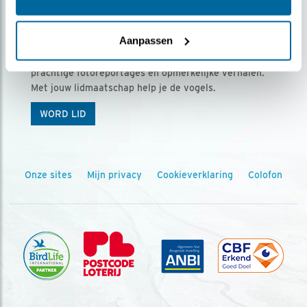
Ontvang 5 x Vogels voor € 36,00 per jaar
Aanpassen
Vogels is het tijdschrift voor onze leden, met
prachtige fotoreportages en opmerkelijke verhalen.
Met jouw lidmaatschap help je de vogels.
WORD LID
Onze sites
Mijn privacy
Cookieverklaring
Colofon