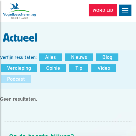
WORD LID
Men
Actueel
Alles
Nieuws
Blog
Verfijn resultaten:
Verdieping
Opinie
Tip
Video
Podcast
Geen resultaten.