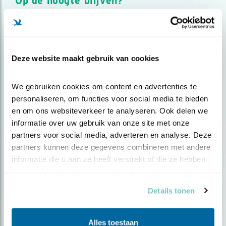
Op de hoogte blijven?
Meld je aan en ontvang nieuws, inspiratie, acties en tips
over vogels en activiteiten van Vogelbescherming.
AANMELDEN VOGELNIEUWS
Deze website maakt gebruik van cookies
Volg ons via social media
We gebruiken cookies om content en advertenties te 
personaliseren, om functies voor social media te bieden 
en om ons websiteverkeer te analyseren. Ook delen we 
informatie over uw gebruik van onze site met onze 
partners voor social media, adverteren en analyse. Deze 
partners kunnen deze gegevens combineren met andere 
informatie die u aan ze heeft verstrekt of die ze hebben 
verzameld op basis van uw gebruik van hun services.
Details tonen
Alles toestaan