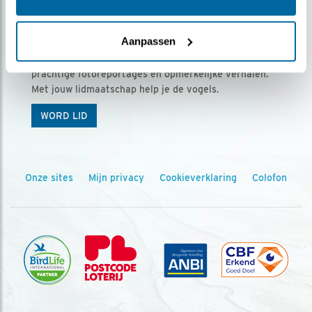
Ontvang 5 x Vogels voor € 36,00 per jaar
Aanpassen
Vogels is het tijdschrift voor onze leden, met
prachtige fotoreportages en opmerkelijke verhalen.
Met jouw lidmaatschap help je de vogels.
WORD LID
Onze sites
Mijn privacy
Cookieverklaring
Colofon