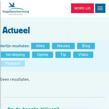
WORD LID
Men
Actueel
Alles
Nieuws
Blog
Verfijn resultaten:
Verdieping
Opinie
Tip
Video
Podcast
Geen resultaten.