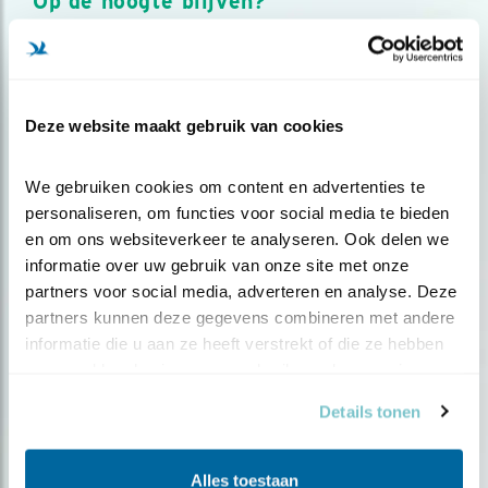
Op de hoogte blijven?
Meld je aan en ontvang nieuws, inspiratie, acties en tips
over vogels en activiteiten van Vogelbescherming.
AANMELDEN VOGELNIEUWS
Deze website maakt gebruik van cookies
Volg ons via social media
We gebruiken cookies om content en advertenties te 
personaliseren, om functies voor social media te bieden 
en om ons websiteverkeer te analyseren. Ook delen we 
informatie over uw gebruik van onze site met onze 
partners voor social media, adverteren en analyse. Deze 
partners kunnen deze gegevens combineren met andere 
informatie die u aan ze heeft verstrekt of die ze hebben 
verzameld op basis van uw gebruik van hun services.
Details tonen
Alles toestaan