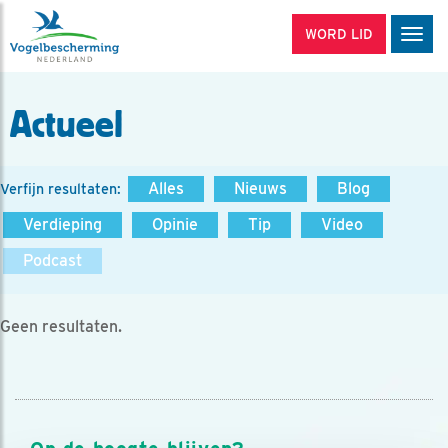
WORD LID
Men
Actueel
Alles
Nieuws
Blog
Verfijn resultaten:
Verdieping
Opinie
Tip
Video
Podcast
Geen resultaten.