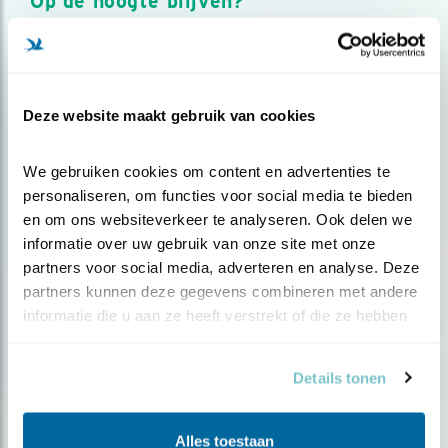
Op de hoogte blijven?
Meld je aan en ontvang nieuws, inspiratie, acties en tips
over vogels en activiteiten van Vogelbescherming.
AANMELDEN VOGELNIEUWS
Deze website maakt gebruik van cookies
Volg ons via social media
We gebruiken cookies om content en advertenties te 
personaliseren, om functies voor social media te bieden 
en om ons websiteverkeer te analyseren. Ook delen we 
informatie over uw gebruik van onze site met onze 
partners voor social media, adverteren en analyse. Deze 
partners kunnen deze gegevens combineren met andere 
informatie die u aan ze heeft verstrekt of die ze hebben 
verzameld op basis van uw gebruik van hun services.
Details tonen
Alles toestaan