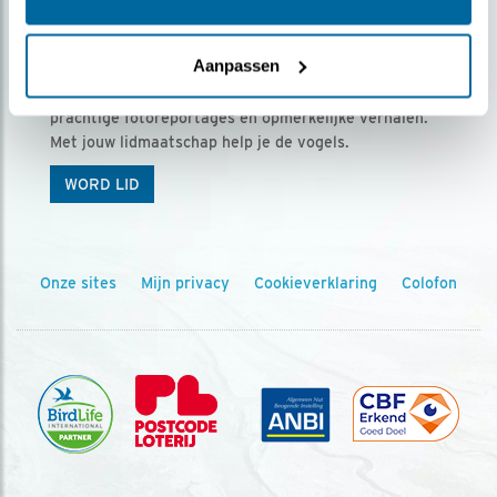
Ontvang 5 x Vogels voor € 36,00 per jaar
Aanpassen
Vogels is het tijdschrift voor onze leden, met
prachtige fotoreportages en opmerkelijke verhalen.
Met jouw lidmaatschap help je de vogels.
WORD LID
Onze sites
Mijn privacy
Cookieverklaring
Colofon