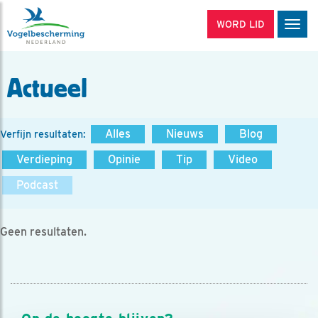
WORD LID
Men
Actueel
Alles
Nieuws
Blog
Verfijn resultaten:
Verdieping
Opinie
Tip
Video
Podcast
Geen resultaten.