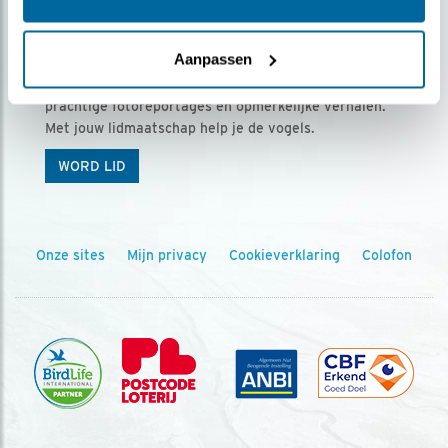
Ontvang 5 x Vogels voor € 36,00 per jaar
Aanpassen
Vogels is het tijdschrift voor onze leden, met
prachtige fotoreportages en opmerkelijke verhalen.
Met jouw lidmaatschap help je de vogels.
WORD LID
Onze sites
Mijn privacy
Cookieverklaring
Colofon