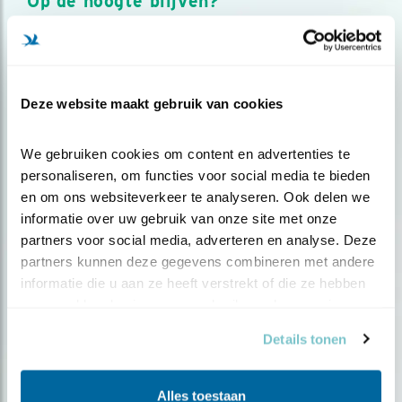
Op de hoogte blijven?
Meld je aan en ontvang nieuws, inspiratie, acties en tips
over vogels en activiteiten van Vogelbescherming.
AANMELDEN VOGELNIEUWS
Deze website maakt gebruik van cookies
Volg ons via social media
We gebruiken cookies om content en advertenties te 
personaliseren, om functies voor social media te bieden 
en om ons websiteverkeer te analyseren. Ook delen we 
informatie over uw gebruik van onze site met onze 
partners voor social media, adverteren en analyse. Deze 
partners kunnen deze gegevens combineren met andere 
informatie die u aan ze heeft verstrekt of die ze hebben 
verzameld op basis van uw gebruik van hun services.
Details tonen
Alles toestaan