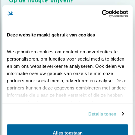
Op de hoogte blijven?
Meld je aan en ontvang nieuws, inspiratie, acties en tips
over vogels en activiteiten van Vogelbescherming.
AANMELDEN VOGELNIEUWS
Deze website maakt gebruik van cookies
Volg ons via social media
We gebruiken cookies om content en advertenties te 
personaliseren, om functies voor social media te bieden 
en om ons websiteverkeer te analyseren. Ook delen we 
informatie over uw gebruik van onze site met onze 
partners voor social media, adverteren en analyse. Deze 
partners kunnen deze gegevens combineren met andere 
informatie die u aan ze heeft verstrekt of die ze hebben 
verzameld op basis van uw gebruik van hun services.
Details tonen
Alles toestaan