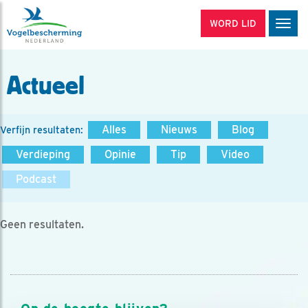
WORD LID
Men
Actueel
Alles
Nieuws
Blog
Verfijn resultaten:
Verdieping
Opinie
Tip
Video
Podcast
Geen resultaten.