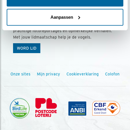
Ontvang 5 x Vogels voor € 36,00 per jaar
Aanpassen
Vogels is het tijdschrift voor onze leden, met
prachtige fotoreportages en opmerkelijke verhalen.
Met jouw lidmaatschap help je de vogels.
WORD LID
Onze sites
Mijn privacy
Cookieverklaring
Colofon