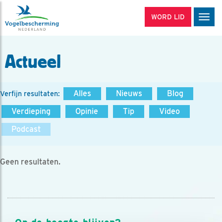
WORD LID
Men
Actueel
Alles
Nieuws
Blog
Verfijn resultaten:
Verdieping
Opinie
Tip
Video
Podcast
Geen resultaten.