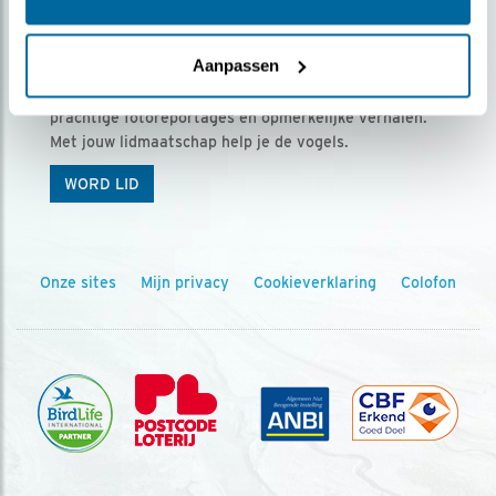
Ontvang 5 x Vogels voor € 36,00 per jaar
Aanpassen
Vogels is het tijdschrift voor onze leden, met
prachtige fotoreportages en opmerkelijke verhalen.
Met jouw lidmaatschap help je de vogels.
WORD LID
Onze sites
Mijn privacy
Cookieverklaring
Colofon