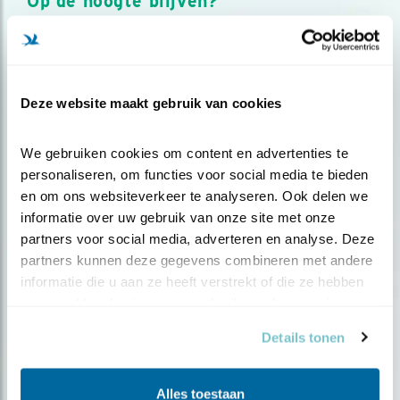
Op de hoogte blijven?
Meld je aan en ontvang nieuws, inspiratie, acties en tips
over vogels en activiteiten van Vogelbescherming.
AANMELDEN VOGELNIEUWS
Deze website maakt gebruik van cookies
Volg ons via social media
We gebruiken cookies om content en advertenties te 
personaliseren, om functies voor social media te bieden 
en om ons websiteverkeer te analyseren. Ook delen we 
informatie over uw gebruik van onze site met onze 
partners voor social media, adverteren en analyse. Deze 
partners kunnen deze gegevens combineren met andere 
informatie die u aan ze heeft verstrekt of die ze hebben 
verzameld op basis van uw gebruik van hun services.
Details tonen
Alles toestaan