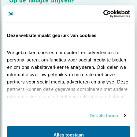
Op de hoogte blijven?
Meld je aan en ontvang nieuws, inspiratie, acties en tips
over vogels en activiteiten van Vogelbescherming.
AANMELDEN VOGELNIEUWS
Deze website maakt gebruik van cookies
Volg ons via social media
We gebruiken cookies om content en advertenties te 
personaliseren, om functies voor social media te bieden 
en om ons websiteverkeer te analyseren. Ook delen we 
informatie over uw gebruik van onze site met onze 
partners voor social media, adverteren en analyse. Deze 
partners kunnen deze gegevens combineren met andere 
informatie die u aan ze heeft verstrekt of die ze hebben 
verzameld op basis van uw gebruik van hun services.
Details tonen
Alles toestaan