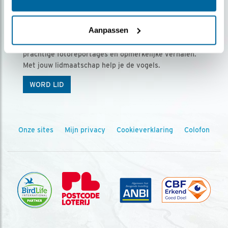
Ontvang 5 x Vogels voor € 36,00 per jaar
Aanpassen
Vogels is het tijdschrift voor onze leden, met
prachtige fotoreportages en opmerkelijke verhalen.
Met jouw lidmaatschap help je de vogels.
WORD LID
Onze sites
Mijn privacy
Cookieverklaring
Colofon