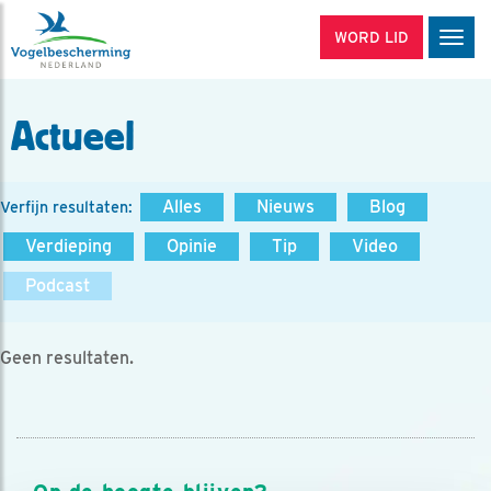
WORD LID
Men
Actueel
Alles
Nieuws
Blog
Verfijn resultaten:
Verdieping
Opinie
Tip
Video
Podcast
Geen resultaten.