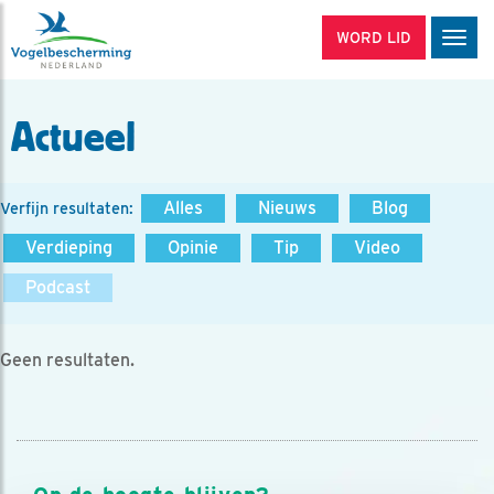
WORD LID
Men
Actueel
Alles
Nieuws
Blog
Verfijn resultaten:
Verdieping
Opinie
Tip
Video
Podcast
Geen resultaten.