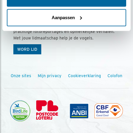
Ontvang 5 x Vogels voor € 36,00 per jaar
Aanpassen
Vogels is het tijdschrift voor onze leden, met
prachtige fotoreportages en opmerkelijke verhalen.
Met jouw lidmaatschap help je de vogels.
WORD LID
Onze sites
Mijn privacy
Cookieverklaring
Colofon