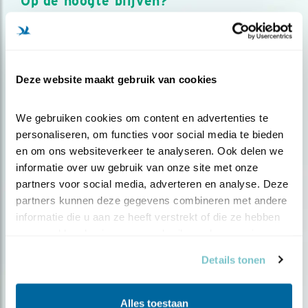
Op de hoogte blijven?
Meld je aan en ontvang nieuws, inspiratie, acties en tips
over vogels en activiteiten van Vogelbescherming.
AANMELDEN VOGELNIEUWS
Deze website maakt gebruik van cookies
Volg ons via social media
We gebruiken cookies om content en advertenties te 
personaliseren, om functies voor social media te bieden 
en om ons websiteverkeer te analyseren. Ook delen we 
informatie over uw gebruik van onze site met onze 
partners voor social media, adverteren en analyse. Deze 
partners kunnen deze gegevens combineren met andere 
informatie die u aan ze heeft verstrekt of die ze hebben 
verzameld op basis van uw gebruik van hun services.
Details tonen
Alles toestaan