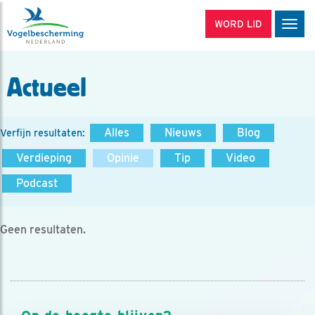
WORD LID
Men
Actueel
Alles
Nieuws
Blog
Verfijn resultaten:
Verdieping
Opinie
Tip
Video
Podcast
Geen resultaten.