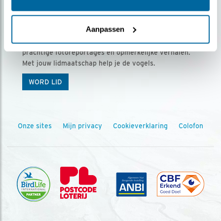
Ontvang 5 x Vogels voor € 36,00 per jaar
Aanpassen
Vogels is het tijdschrift voor onze leden, met
prachtige fotoreportages en opmerkelijke verhalen.
Met jouw lidmaatschap help je de vogels.
WORD LID
Onze sites
Mijn privacy
Cookieverklaring
Colofon