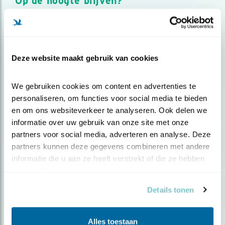
Op de hoogte blijven?
Meld je aan en ontvang nieuws, inspiratie, acties en tips
over vogels en activiteiten van Vogelbescherming.
AANMELDEN VOGELNIEUWS
Deze website maakt gebruik van cookies
Volg ons via social media
We gebruiken cookies om content en advertenties te 
personaliseren, om functies voor social media te bieden 
en om ons websiteverkeer te analyseren. Ook delen we 
informatie over uw gebruik van onze site met onze 
partners voor social media, adverteren en analyse. Deze 
partners kunnen deze gegevens combineren met andere 
informatie die u aan ze heeft verstrekt of die ze hebben 
verzameld op basis van uw gebruik van hun services.
Details tonen
Alles toestaan