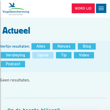
WORD LID
Men
Actueel
Alles
Nieuws
Blog
Verfijn resultaten:
Verdieping
Opinie
Tip
Video
Podcast
Geen resultaten.