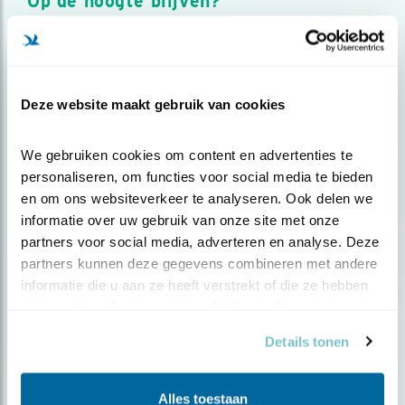
Op de hoogte blijven?
Meld je aan en ontvang nieuws, inspiratie, acties en tips
over vogels en activiteiten van Vogelbescherming.
AANMELDEN VOGELNIEUWS
Deze website maakt gebruik van cookies
Volg ons via social media
We gebruiken cookies om content en advertenties te 
personaliseren, om functies voor social media te bieden 
en om ons websiteverkeer te analyseren. Ook delen we 
informatie over uw gebruik van onze site met onze 
partners voor social media, adverteren en analyse. Deze 
partners kunnen deze gegevens combineren met andere 
informatie die u aan ze heeft verstrekt of die ze hebben 
verzameld op basis van uw gebruik van hun services.
Details tonen
Alles toestaan