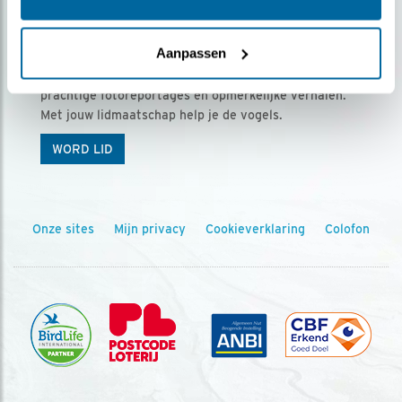
Ontvang 5 x Vogels voor € 36,00 per jaar
Aanpassen
Vogels is het tijdschrift voor onze leden, met
prachtige fotoreportages en opmerkelijke verhalen.
Met jouw lidmaatschap help je de vogels.
WORD LID
Onze sites
Mijn privacy
Cookieverklaring
Colofon