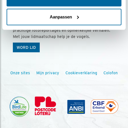
Ontvang 5 x Vogels voor € 36,00 per jaar
Aanpassen
Vogels is het tijdschrift voor onze leden, met
prachtige fotoreportages en opmerkelijke verhalen.
Met jouw lidmaatschap help je de vogels.
WORD LID
Onze sites
Mijn privacy
Cookieverklaring
Colofon