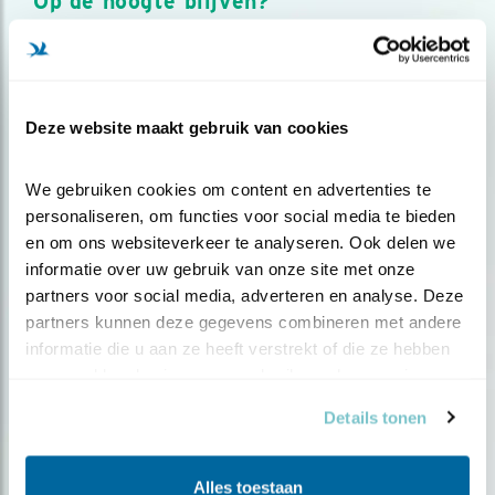
Op de hoogte blijven?
Meld je aan en ontvang nieuws, inspiratie, acties en tips
over vogels en activiteiten van Vogelbescherming.
AANMELDEN VOGELNIEUWS
Deze website maakt gebruik van cookies
Volg ons via social media
We gebruiken cookies om content en advertenties te 
personaliseren, om functies voor social media te bieden 
en om ons websiteverkeer te analyseren. Ook delen we 
informatie over uw gebruik van onze site met onze 
partners voor social media, adverteren en analyse. Deze 
partners kunnen deze gegevens combineren met andere 
informatie die u aan ze heeft verstrekt of die ze hebben 
verzameld op basis van uw gebruik van hun services.
Details tonen
Alles toestaan