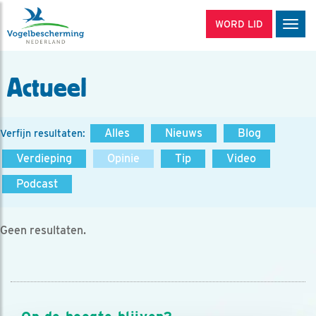
WORD LID
Men
Actueel
Alles
Nieuws
Blog
Verfijn resultaten:
Verdieping
Opinie
Tip
Video
Podcast
Geen resultaten.