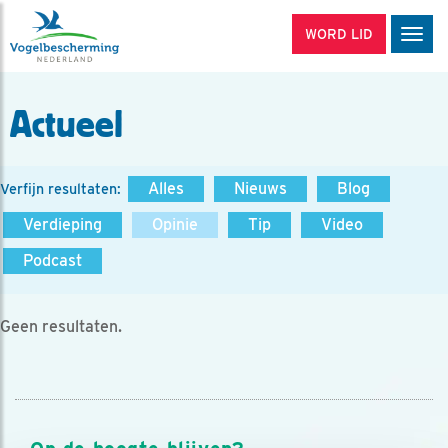
WORD LID
Men
Actueel
Alles
Nieuws
Blog
Verfijn resultaten:
Verdieping
Opinie
Tip
Video
Podcast
Geen resultaten.