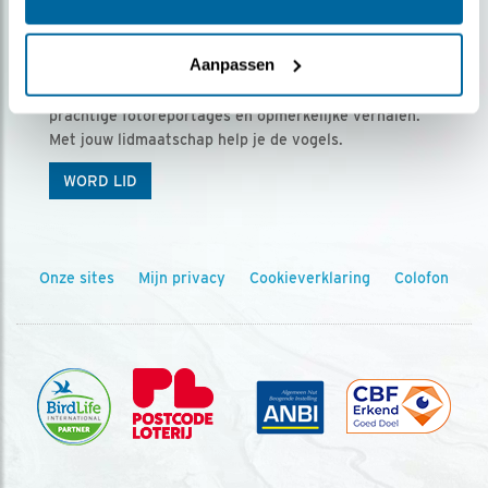
Ontvang 5 x Vogels voor € 36,00 per jaar
Aanpassen
Vogels is het tijdschrift voor onze leden, met
prachtige fotoreportages en opmerkelijke verhalen.
Met jouw lidmaatschap help je de vogels.
WORD LID
Onze sites
Mijn privacy
Cookieverklaring
Colofon