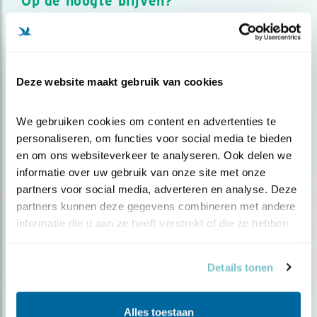
Op de hoogte blijven?
Meld je aan en ontvang nieuws, inspiratie, acties en tips
over vogels en activiteiten van Vogelbescherming.
AANMELDEN VOGELNIEUWS
Deze website maakt gebruik van cookies
Volg ons via social media
We gebruiken cookies om content en advertenties te 
personaliseren, om functies voor social media te bieden 
en om ons websiteverkeer te analyseren. Ook delen we 
informatie over uw gebruik van onze site met onze 
partners voor social media, adverteren en analyse. Deze 
partners kunnen deze gegevens combineren met andere 
informatie die u aan ze heeft verstrekt of die ze hebben 
verzameld op basis van uw gebruik van hun services.
Details tonen
Alles toestaan