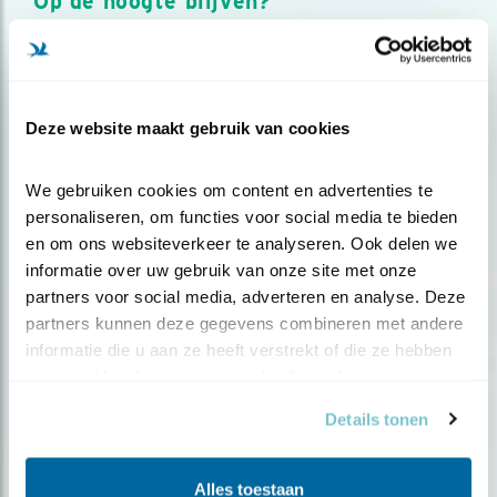
Op de hoogte blijven?
Meld je aan en ontvang nieuws, inspiratie, acties en tips
over vogels en activiteiten van Vogelbescherming.
AANMELDEN VOGELNIEUWS
Deze website maakt gebruik van cookies
Volg ons via social media
We gebruiken cookies om content en advertenties te 
personaliseren, om functies voor social media te bieden 
en om ons websiteverkeer te analyseren. Ook delen we 
informatie over uw gebruik van onze site met onze 
partners voor social media, adverteren en analyse. Deze 
partners kunnen deze gegevens combineren met andere 
informatie die u aan ze heeft verstrekt of die ze hebben 
verzameld op basis van uw gebruik van hun services.
Details tonen
Alles toestaan