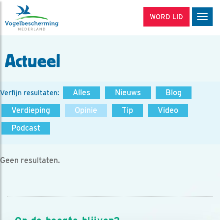
WORD LID
Men
Actueel
Alles
Nieuws
Blog
Verfijn resultaten:
Verdieping
Opinie
Tip
Video
Podcast
Geen resultaten.