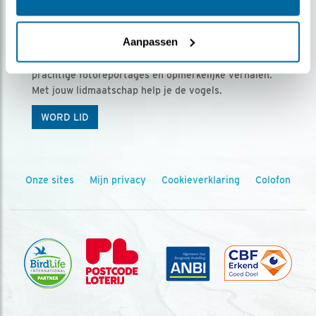
Ontvang 5 x Vogels voor € 36,00 per jaar
Aanpassen
Vogels is het tijdschrift voor onze leden, met
prachtige fotoreportages en opmerkelijke verhalen.
Met jouw lidmaatschap help je de vogels.
WORD LID
Onze sites
Mijn privacy
Cookieverklaring
Colofon