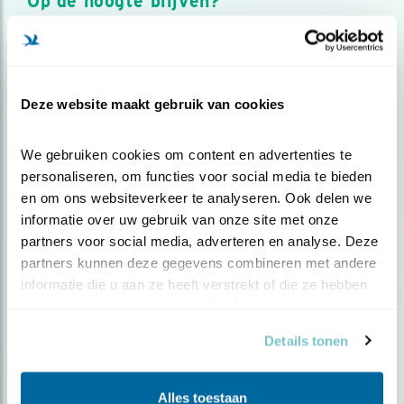
Op de hoogte blijven?
Meld je aan en ontvang nieuws, inspiratie, acties en tips
over vogels en activiteiten van Vogelbescherming.
AANMELDEN VOGELNIEUWS
Deze website maakt gebruik van cookies
Volg ons via social media
We gebruiken cookies om content en advertenties te 
personaliseren, om functies voor social media te bieden 
en om ons websiteverkeer te analyseren. Ook delen we 
informatie over uw gebruik van onze site met onze 
partners voor social media, adverteren en analyse. Deze 
partners kunnen deze gegevens combineren met andere 
informatie die u aan ze heeft verstrekt of die ze hebben 
verzameld op basis van uw gebruik van hun services.
Details tonen
Alles toestaan