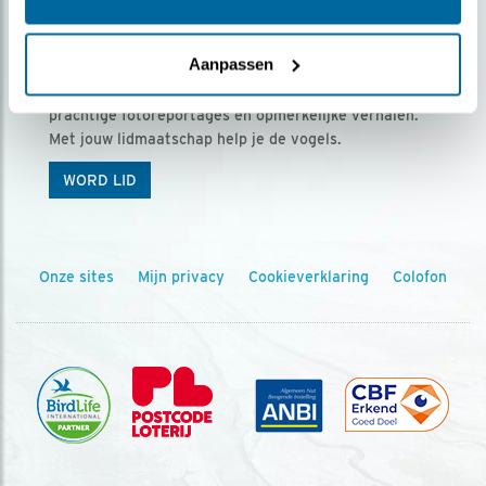
Ontvang 5 x Vogels voor € 36,00 per jaar
Aanpassen
Vogels is het tijdschrift voor onze leden, met
prachtige fotoreportages en opmerkelijke verhalen.
Met jouw lidmaatschap help je de vogels.
WORD LID
Onze sites
Mijn privacy
Cookieverklaring
Colofon