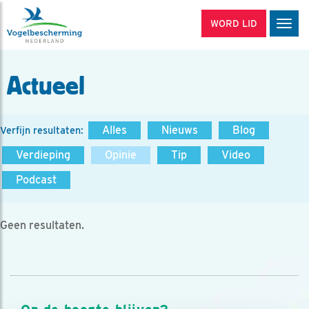
WORD LID
Men
Actueel
Alles
Nieuws
Blog
Verfijn resultaten:
Verdieping
Opinie
Tip
Video
Podcast
Geen resultaten.