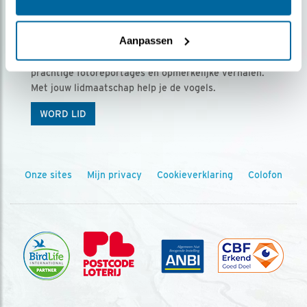
Ontvang 5 x Vogels voor € 36,00 per jaar
Aanpassen
Vogels is het tijdschrift voor onze leden, met
prachtige fotoreportages en opmerkelijke verhalen.
Met jouw lidmaatschap help je de vogels.
WORD LID
Onze sites
Mijn privacy
Cookieverklaring
Colofon