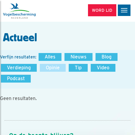
WORD LID
Men
Actueel
Alles
Nieuws
Blog
Verfijn resultaten:
Verdieping
Opinie
Tip
Video
Podcast
Geen resultaten.