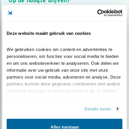
Op de hoogte blijven?
Meld je aan en ontvang nieuws, inspiratie, acties en tips
over vogels en activiteiten van Vogelbescherming.
AANMELDEN VOGELNIEUWS
Deze website maakt gebruik van cookies
Volg ons via social media
We gebruiken cookies om content en advertenties te 
personaliseren, om functies voor social media te bieden 
en om ons websiteverkeer te analyseren. Ook delen we 
informatie over uw gebruik van onze site met onze 
partners voor social media, adverteren en analyse. Deze 
partners kunnen deze gegevens combineren met andere 
informatie die u aan ze heeft verstrekt of die ze hebben 
verzameld op basis van uw gebruik van hun services.
Details tonen
Alles toestaan