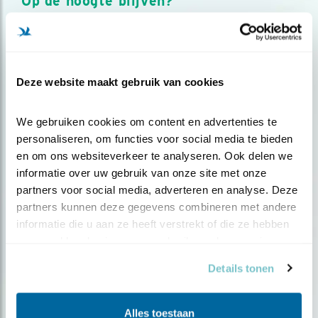
Op de hoogte blijven?
Meld je aan en ontvang nieuws, inspiratie, acties en tips
over vogels en activiteiten van Vogelbescherming.
AANMELDEN VOGELNIEUWS
Deze website maakt gebruik van cookies
Volg ons via social media
We gebruiken cookies om content en advertenties te 
personaliseren, om functies voor social media te bieden 
en om ons websiteverkeer te analyseren. Ook delen we 
informatie over uw gebruik van onze site met onze 
partners voor social media, adverteren en analyse. Deze 
partners kunnen deze gegevens combineren met andere 
informatie die u aan ze heeft verstrekt of die ze hebben 
verzameld op basis van uw gebruik van hun services.
Details tonen
Alles toestaan