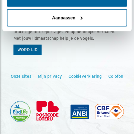
Ontvang 5 x Vogels voor € 36,00 per jaar
Aanpassen
Vogels is het tijdschrift voor onze leden, met
prachtige fotoreportages en opmerkelijke verhalen.
Met jouw lidmaatschap help je de vogels.
WORD LID
Onze sites
Mijn privacy
Cookieverklaring
Colofon