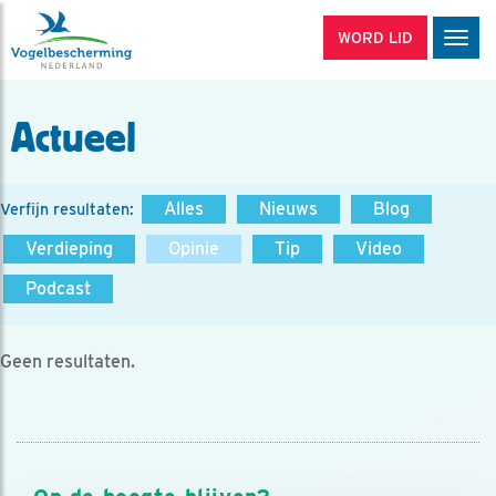
WORD LID
Men
Actueel
Alles
Nieuws
Blog
Verfijn resultaten:
Verdieping
Opinie
Tip
Video
Podcast
Geen resultaten.