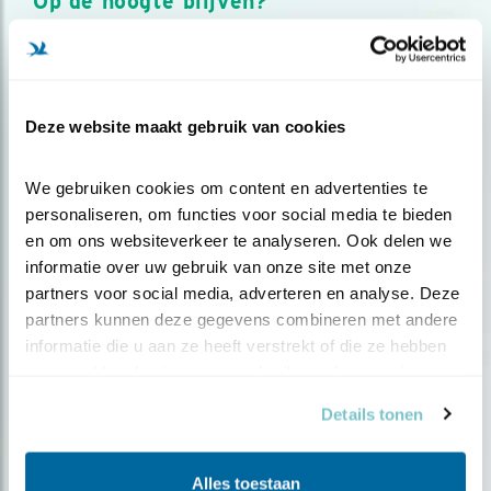
Op de hoogte blijven?
Meld je aan en ontvang nieuws, inspiratie, acties en tips
over vogels en activiteiten van Vogelbescherming.
AANMELDEN VOGELNIEUWS
Deze website maakt gebruik van cookies
Volg ons via social media
We gebruiken cookies om content en advertenties te 
personaliseren, om functies voor social media te bieden 
en om ons websiteverkeer te analyseren. Ook delen we 
informatie over uw gebruik van onze site met onze 
partners voor social media, adverteren en analyse. Deze 
partners kunnen deze gegevens combineren met andere 
informatie die u aan ze heeft verstrekt of die ze hebben 
verzameld op basis van uw gebruik van hun services.
Details tonen
Alles toestaan