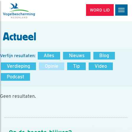
WORD LID
Men
Actueel
Alles
Nieuws
Blog
Verfijn resultaten:
Verdieping
Opinie
Tip
Video
Podcast
Geen resultaten.