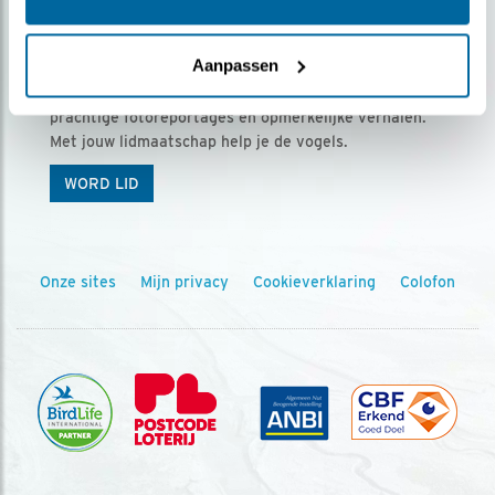
Ontvang 5 x Vogels voor € 36,00 per jaar
Aanpassen
Vogels is het tijdschrift voor onze leden, met
prachtige fotoreportages en opmerkelijke verhalen.
Met jouw lidmaatschap help je de vogels.
WORD LID
Onze sites
Mijn privacy
Cookieverklaring
Colofon