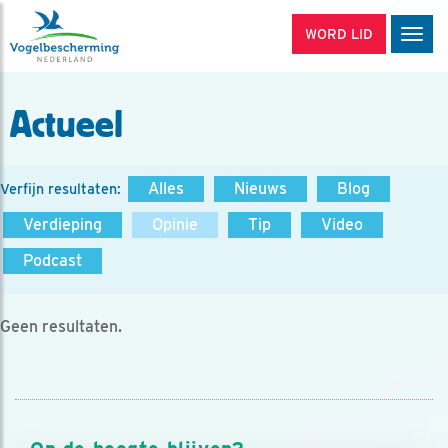
WORD LID
Men
Actueel
Alles
Nieuws
Blog
Verfijn resultaten:
Verdieping
Opinie
Tip
Video
Podcast
Geen resultaten.