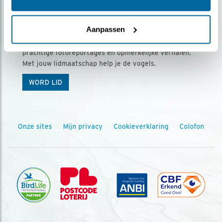
Ontvang 5 x Vogels voor € 36,00 per jaar
Aanpassen
Vogels is het tijdschrift voor onze leden, met
prachtige fotoreportages en opmerkelijke verhalen.
Met jouw lidmaatschap help je de vogels.
WORD LID
Onze sites
Mijn privacy
Cookieverklaring
Colofon