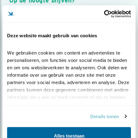
Op de hoogte blijven?
Meld je aan en ontvang nieuws, inspiratie, acties en tips
over vogels en activiteiten van Vogelbescherming.
AANMELDEN VOGELNIEUWS
Deze website maakt gebruik van cookies
Volg ons via social media
We gebruiken cookies om content en advertenties te 
personaliseren, om functies voor social media te bieden 
en om ons websiteverkeer te analyseren. Ook delen we 
informatie over uw gebruik van onze site met onze 
partners voor social media, adverteren en analyse. Deze 
partners kunnen deze gegevens combineren met andere 
informatie die u aan ze heeft verstrekt of die ze hebben 
verzameld op basis van uw gebruik van hun services.
Details tonen
Alles toestaan