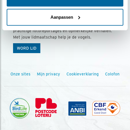
Ontvang 5 x Vogels voor € 36,00 per jaar
Aanpassen
Vogels is het tijdschrift voor onze leden, met
prachtige fotoreportages en opmerkelijke verhalen.
Met jouw lidmaatschap help je de vogels.
WORD LID
Onze sites
Mijn privacy
Cookieverklaring
Colofon