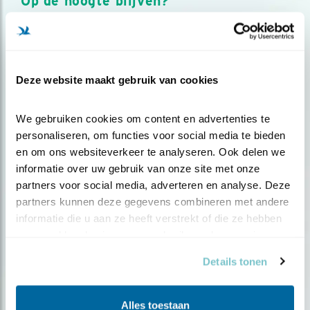
Op de hoogte blijven?
Meld je aan en ontvang nieuws, inspiratie, acties en tips
over vogels en activiteiten van Vogelbescherming.
AANMELDEN VOGELNIEUWS
Deze website maakt gebruik van cookies
Volg ons via social media
We gebruiken cookies om content en advertenties te 
personaliseren, om functies voor social media te bieden 
en om ons websiteverkeer te analyseren. Ook delen we 
informatie over uw gebruik van onze site met onze 
partners voor social media, adverteren en analyse. Deze 
partners kunnen deze gegevens combineren met andere 
informatie die u aan ze heeft verstrekt of die ze hebben 
verzameld op basis van uw gebruik van hun services.
Details tonen
Alles toestaan