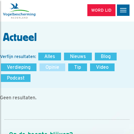
WORD LID
Men
Actueel
Alles
Nieuws
Blog
Verfijn resultaten:
Verdieping
Opinie
Tip
Video
Podcast
Geen resultaten.