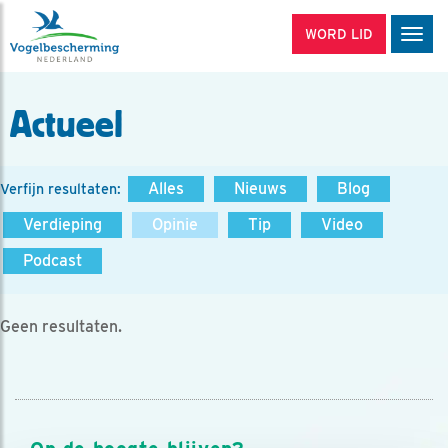
WORD LID
Men
Actueel
Alles
Nieuws
Blog
Verfijn resultaten:
Verdieping
Opinie
Tip
Video
Podcast
Geen resultaten.