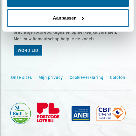
Ontvang 5 x Vogels voor € 36,00 per jaar
Aanpassen
Vogels is het tijdschrift voor onze leden, met
prachtige fotoreportages en opmerkelijke verhalen.
Met jouw lidmaatschap help je de vogels.
WORD LID
Onze sites
Mijn privacy
Cookieverklaring
Colofon