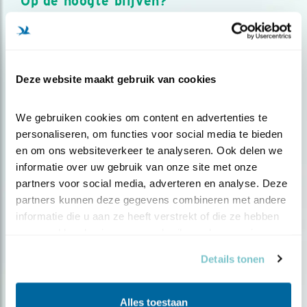
Op de hoogte blijven?
Meld je aan en ontvang nieuws, inspiratie, acties en tips
over vogels en activiteiten van Vogelbescherming.
AANMELDEN VOGELNIEUWS
Deze website maakt gebruik van cookies
Volg ons via social media
We gebruiken cookies om content en advertenties te 
personaliseren, om functies voor social media te bieden 
en om ons websiteverkeer te analyseren. Ook delen we 
informatie over uw gebruik van onze site met onze 
partners voor social media, adverteren en analyse. Deze 
partners kunnen deze gegevens combineren met andere 
informatie die u aan ze heeft verstrekt of die ze hebben 
verzameld op basis van uw gebruik van hun services.
Details tonen
Alles toestaan