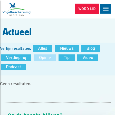
WORD LID
Men
Actueel
Alles
Nieuws
Blog
Verfijn resultaten:
Verdieping
Opinie
Tip
Video
Podcast
Geen resultaten.