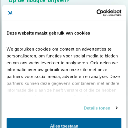
Op de hoogte blijven?
Meld je aan en ontvang nieuws, inspiratie, acties en tips
over vogels en activiteiten van Vogelbescherming.
AANMELDEN VOGELNIEUWS
Deze website maakt gebruik van cookies
Volg ons via social media
We gebruiken cookies om content en advertenties te 
personaliseren, om functies voor social media te bieden 
en om ons websiteverkeer te analyseren. Ook delen we 
informatie over uw gebruik van onze site met onze 
partners voor social media, adverteren en analyse. Deze 
partners kunnen deze gegevens combineren met andere 
informatie die u aan ze heeft verstrekt of die ze hebben 
verzameld op basis van uw gebruik van hun services.
Details tonen
Alles toestaan