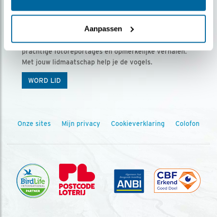
Ontvang 5 x Vogels voor € 36,00 per jaar
Aanpassen
Vogels is het tijdschrift voor onze leden, met
prachtige fotoreportages en opmerkelijke verhalen.
Met jouw lidmaatschap help je de vogels.
WORD LID
Onze sites
Mijn privacy
Cookieverklaring
Colofon