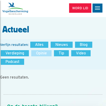
WORD LID
Men
Actueel
Alles
Nieuws
Blog
Verfijn resultaten:
Verdieping
Opinie
Tip
Video
Podcast
Geen resultaten.