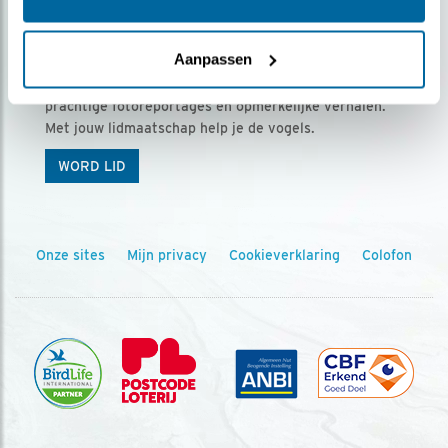
Ontvang 5 x Vogels voor € 36,00 per jaar
Aanpassen
Vogels is het tijdschrift voor onze leden, met
prachtige fotoreportages en opmerkelijke verhalen.
Met jouw lidmaatschap help je de vogels.
WORD LID
Onze sites
Mijn privacy
Cookieverklaring
Colofon