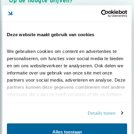
Op de hoogte blijven?
Meld je aan en ontvang nieuws, inspiratie, acties en tips
over vogels en activiteiten van Vogelbescherming.
AANMELDEN VOGELNIEUWS
Deze website maakt gebruik van cookies
Volg ons via social media
We gebruiken cookies om content en advertenties te 
personaliseren, om functies voor social media te bieden 
en om ons websiteverkeer te analyseren. Ook delen we 
informatie over uw gebruik van onze site met onze 
partners voor social media, adverteren en analyse. Deze 
partners kunnen deze gegevens combineren met andere 
informatie die u aan ze heeft verstrekt of die ze hebben 
verzameld op basis van uw gebruik van hun services.
Details tonen
Alles toestaan