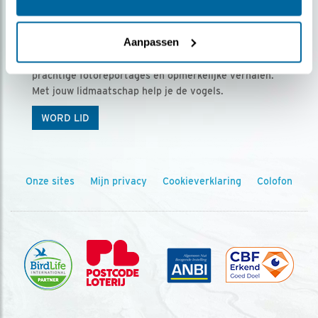
Ontvang 5 x Vogels voor € 36,00 per jaar
Aanpassen
Vogels is het tijdschrift voor onze leden, met
prachtige fotoreportages en opmerkelijke verhalen.
Met jouw lidmaatschap help je de vogels.
WORD LID
Onze sites
Mijn privacy
Cookieverklaring
Colofon