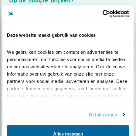
Op de hoogte blijven?
Meld je aan en ontvang nieuws, inspiratie, acties en tips
over vogels en activiteiten van Vogelbescherming.
AANMELDEN VOGELNIEUWS
Deze website maakt gebruik van cookies
Volg ons via social media
We gebruiken cookies om content en advertenties te 
personaliseren, om functies voor social media te bieden 
en om ons websiteverkeer te analyseren. Ook delen we 
informatie over uw gebruik van onze site met onze 
partners voor social media, adverteren en analyse. Deze 
partners kunnen deze gegevens combineren met andere 
informatie die u aan ze heeft verstrekt of die ze hebben 
verzameld op basis van uw gebruik van hun services.
Details tonen
Alles toestaan