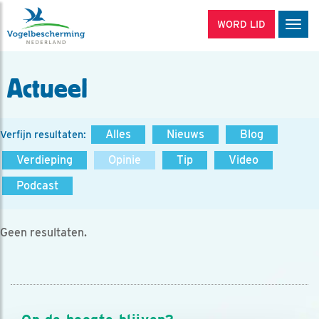
WORD LID
Men
Actueel
Alles
Nieuws
Blog
Verfijn resultaten:
Verdieping
Opinie
Tip
Video
Podcast
Geen resultaten.