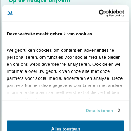
Op de hoogte blijven?
Meld je aan en ontvang nieuws, inspiratie, acties en tips
over vogels en activiteiten van Vogelbescherming.
AANMELDEN VOGELNIEUWS
Deze website maakt gebruik van cookies
Volg ons via social media
We gebruiken cookies om content en advertenties te 
personaliseren, om functies voor social media te bieden 
en om ons websiteverkeer te analyseren. Ook delen we 
informatie over uw gebruik van onze site met onze 
partners voor social media, adverteren en analyse. Deze 
partners kunnen deze gegevens combineren met andere 
informatie die u aan ze heeft verstrekt of die ze hebben 
verzameld op basis van uw gebruik van hun services.
Details tonen
Alles toestaan