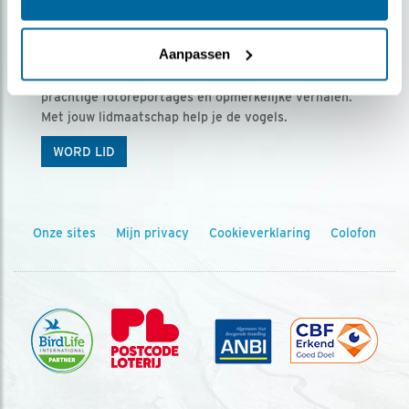
Ontvang 5 x Vogels voor € 36,00 per jaar
Aanpassen
Vogels is het tijdschrift voor onze leden, met
prachtige fotoreportages en opmerkelijke verhalen.
Met jouw lidmaatschap help je de vogels.
WORD LID
Onze sites
Mijn privacy
Cookieverklaring
Colofon