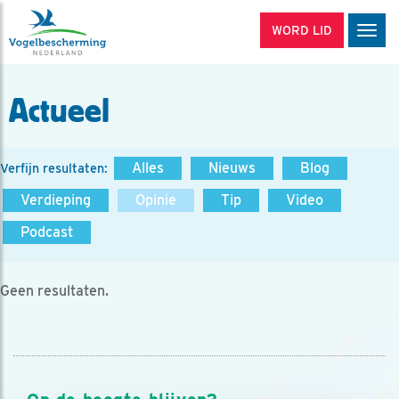
WORD LID
Men
Actueel
Alles
Nieuws
Blog
Verfijn resultaten:
Verdieping
Opinie
Tip
Video
Podcast
Geen resultaten.