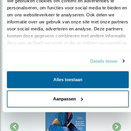
We gebruiken cookies om content en advertenties te 
personaliseren, om functies voor social media te bieden en 
Op de hoogte blijven?
om ons websiteverkeer te analyseren. Ook delen we 
informatie over uw gebruik van onze site met onze partners 
Meld je aan en ontvang nieuws, inspiratie, acties en tips
voor social media, adverteren en analyse. Deze partners 
over vogels en activiteiten van Vogelbescherming.
kunnen deze gegevens combineren met andere informatie 
AANMELDEN VOGELNIEUWS
die u aan ze heeft verstrekt of die ze hebben verzameld op 
basis van uw gebruik van hun services.
Volg ons via social media
Details tonen
Alles toestaan
Aanpassen