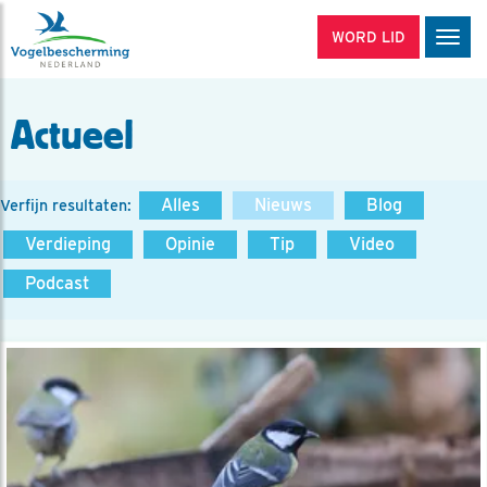
WORD LID
Men
Actueel
Alles
Nieuws
Blog
Verfijn resultaten:
Verdieping
Opinie
Tip
Video
Podcast