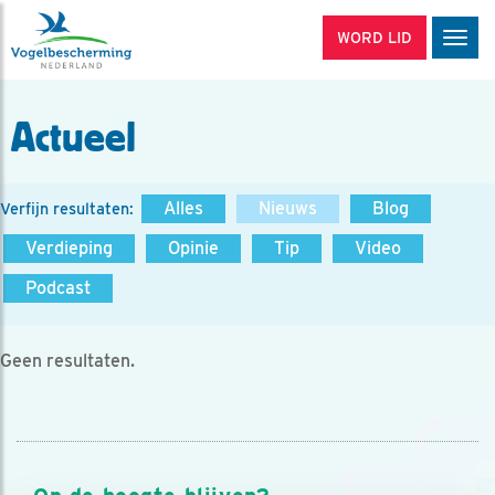
WORD LID
Men
Actueel
Alles
Nieuws
Blog
Verfijn resultaten:
Verdieping
Opinie
Tip
Video
Podcast
Geen resultaten.