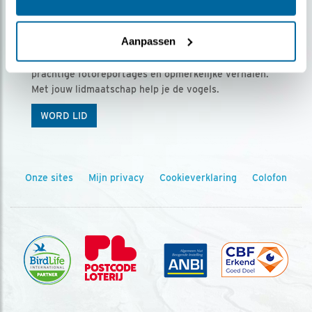
Ontvang 5 x Vogels voor € 36,00 per jaar
Aanpassen
Vogels is het tijdschrift voor onze leden, met
prachtige fotoreportages en opmerkelijke verhalen.
Met jouw lidmaatschap help je de vogels.
WORD LID
Onze sites
Mijn privacy
Cookieverklaring
Colofon