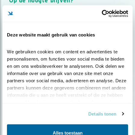
Op de hoogte blijven?
Meld je aan en ontvang nieuws, inspiratie, acties en tips
over vogels en activiteiten van Vogelbescherming.
AANMELDEN VOGELNIEUWS
Deze website maakt gebruik van cookies
Volg ons via social media
We gebruiken cookies om content en advertenties te 
personaliseren, om functies voor social media te bieden 
en om ons websiteverkeer te analyseren. Ook delen we 
informatie over uw gebruik van onze site met onze 
partners voor social media, adverteren en analyse. Deze 
partners kunnen deze gegevens combineren met andere 
informatie die u aan ze heeft verstrekt of die ze hebben 
verzameld op basis van uw gebruik van hun services.
Details tonen
Alles toestaan