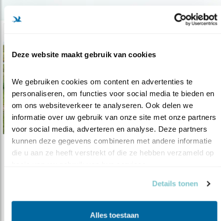
Deze website maakt gebruik van cookies
We gebruiken cookies om content en advertenties te 
personaliseren, om functies voor social media te bieden en 
om ons websiteverkeer te analyseren. Ook delen we 
informatie over uw gebruik van onze site met onze partners 
voor social media, adverteren en analyse. Deze partners 
kunnen deze gegevens combineren met andere informatie 
Nieuws
die u aan ze heeft verstrekt of die ze hebben verzameld op 
basis van uw gebruik van hun services.
Oproep aan Rijk: pak vogelgriep aan
Details tonen
07.10.22
Natuurorganisaties vragen overheid om
leiding te nemen in de aanpak van ong..
Alles toestaan