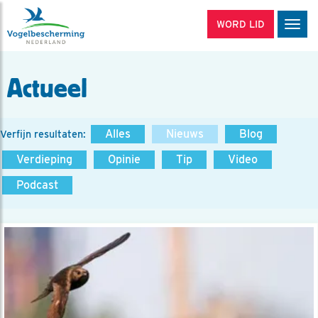
WORD LID
Men
Actueel
Alles
Nieuws
Blog
Verfijn resultaten:
Verdieping
Opinie
Tip
Video
Podcast