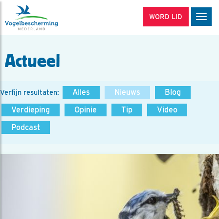
WORD LID
Men
Actueel
Alles
Nieuws
Blog
Verfijn resultaten:
Verdieping
Opinie
Tip
Video
Podcast