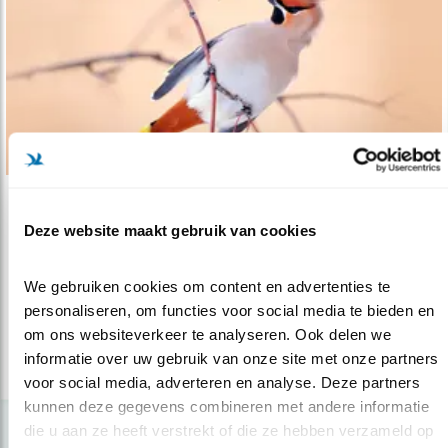
Nieuws
Deze website maakt gebruik van cookies
Van vliegenvangers naar besseneters
14.11.16
Het is nog niet veel mensen met een beetje
We gebruiken cookies om content en advertenties te 
interesse voor vogels ontgaan: e..
personaliseren, om functies voor social media te bieden en 
om ons websiteverkeer te analyseren. Ook delen we 
informatie over uw gebruik van onze site met onze partners 
lees meer
voor social media, adverteren en analyse. Deze partners 
kunnen deze gegevens combineren met andere informatie 
die u aan ze heeft verstrekt of die ze hebben verzameld op 