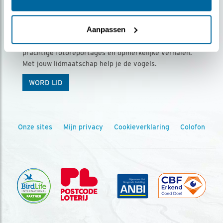
Ontvang 5 x Vogels voor € 36,00 per jaar
Aanpassen
Vogels is het tijdschrift voor onze leden, met
prachtige fotoreportages en opmerkelijke verhalen.
Met jouw lidmaatschap help je de vogels.
WORD LID
Onze sites
Mijn privacy
Cookieverklaring
Colofon