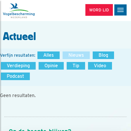
WORD LID
Men
Actueel
Alles
Nieuws
Blog
Verfijn resultaten:
Verdieping
Opinie
Tip
Video
Podcast
Geen resultaten.