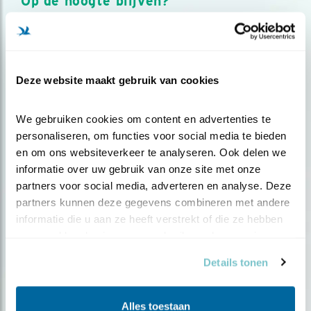
Op de hoogte blijven?
Meld je aan en ontvang nieuws, inspiratie, acties en tips
over vogels en activiteiten van Vogelbescherming.
AANMELDEN VOGELNIEUWS
Deze website maakt gebruik van cookies
Volg ons via social media
We gebruiken cookies om content en advertenties te 
personaliseren, om functies voor social media te bieden 
en om ons websiteverkeer te analyseren. Ook delen we 
informatie over uw gebruik van onze site met onze 
partners voor social media, adverteren en analyse. Deze 
partners kunnen deze gegevens combineren met andere 
informatie die u aan ze heeft verstrekt of die ze hebben 
verzameld op basis van uw gebruik van hun services.
Details tonen
Alles toestaan