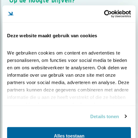
Op de hoogte blijven?
Meld je aan en ontvang nieuws, inspiratie, acties en tips
over vogels en activiteiten van Vogelbescherming.
AANMELDEN VOGELNIEUWS
Deze website maakt gebruik van cookies
Volg ons via social media
We gebruiken cookies om content en advertenties te 
personaliseren, om functies voor social media te bieden 
en om ons websiteverkeer te analyseren. Ook delen we 
informatie over uw gebruik van onze site met onze 
partners voor social media, adverteren en analyse. Deze 
partners kunnen deze gegevens combineren met andere 
informatie die u aan ze heeft verstrekt of die ze hebben 
verzameld op basis van uw gebruik van hun services.
Details tonen
Alles toestaan