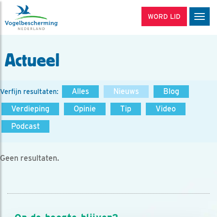
WORD LID
Men
Actueel
Alles
Nieuws
Blog
Verfijn resultaten:
Verdieping
Opinie
Tip
Video
Podcast
Geen resultaten.