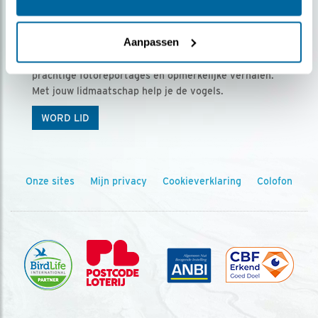
Ontvang 5 x Vogels voor € 36,00 per jaar
Aanpassen
Vogels is het tijdschrift voor onze leden, met
prachtige fotoreportages en opmerkelijke verhalen.
Met jouw lidmaatschap help je de vogels.
WORD LID
Onze sites
Mijn privacy
Cookieverklaring
Colofon